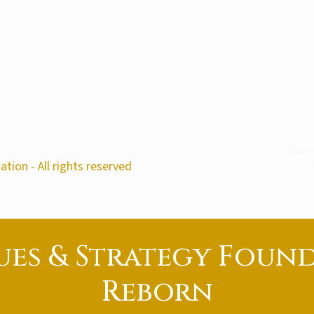
All carto
All small designs featu
tion - All rights reserved
ues & Strategy Foun
Reborn