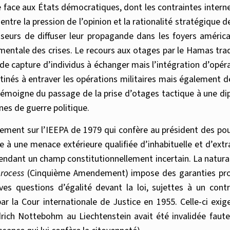
e face aux États démocratiques, dont les contraintes intern
me entre la pression de l’opinion et la rationalité stratégiqu
sseurs de diffuser leur propagande dans les foyers américa
mentale des crises. Le recours aux otages par le Hamas tr
de capture d’individus à échanger mais l’intégration d’opér
tinés à entraver les opérations militaires mais également d
nt témoigne du passage de la prise d’otages tactique à une d
es de guerre politique.
palement sur l’IEEPA de 1979 qui confère au président des 
e à une menace extérieure qualifiée d’inhabituelle et d’extr
ependant un champ constitutionnellement incertain. La naturali
rocess
(Cinquième Amendement) impose des garanties procé
ves questions d’égalité devant la loi, sujettes à un contrô
ar la Cour internationale de Justice en 1955. Celle-ci exige
edrich Nottebohm au Liechtenstein avait été invalidée faute