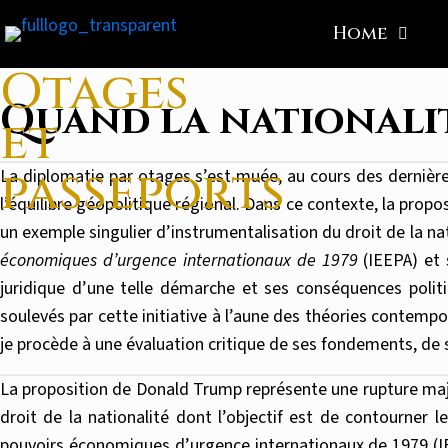
Home
Otages
Quand la nationali
et
passeports
La diplomatie par otages s’est muée, au cours des dernières
l’équilibre géopolitique régional. Dans ce contexte, la prop
un exemple singulier d’instrumentalisation du droit de la na
économiques d’urgence internationaux de 1979
(IEEPA) et 
juridique d’une telle démarche et ses conséquences politiq
soulevés par cette initiative à l’aune des théories contemp
je procède à une évaluation critique de ses fondements, de s
La proposition de Donald Trump représente une rupture maje
droit de la nationalité dont l’objectif est de contourner le
pouvoirs économiques d’urgence internationaux de 1979 (IEE