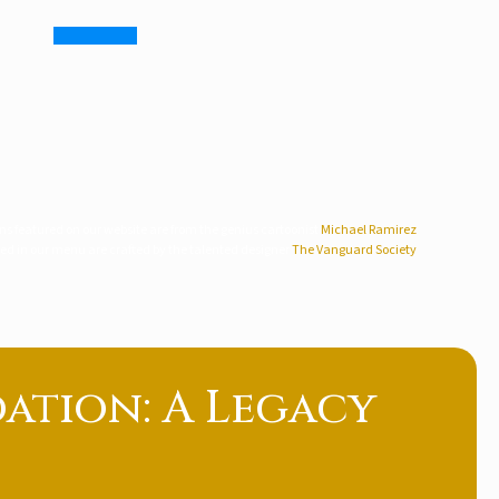
ons featured on our website are from the genius cartoonist
Michael Ramirez
red in our menu are crafted by the talented designer
The Vanguard Society
dation: A Legacy