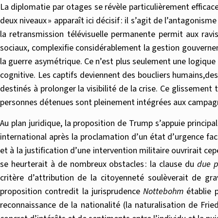
La diplomatie par otages se révèle particulièrement efficac
deux niveaux » apparaît ici décisif : il s’agit de l’antagonis
la retransmission télévisuelle permanente permit aux ravi
sociaux, complexifie considérablement la gestion gouverne
la guerre asymétrique. Ce n’est plus seulement une logique 
cognitive. Les captifs deviennent des boucliers humains,des
destinés à prolonger la visibilité de la crise. Ce glisseme
personnes détenues sont pleinement intégrées aux campagn
Au plan juridique, la proposition de Trump s’appuie princi
international après la proclamation d’un état d’urgence fac
et à la justification d’une intervention militaire ouvrirait c
se heurterait à de nombreux obstacles : la clause du
due p
critère d’attribution de la citoyenneté soulèverait de gra
proposition contredit la jurisprudence
Nottebohm
établie p
reconnaissance de la nationalité (la naturalisation de Fri