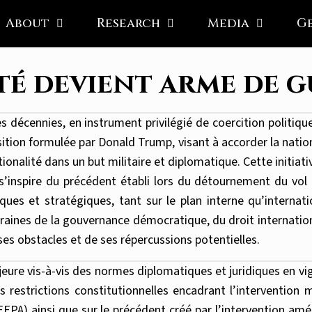
About
Research
Media
G
té devient arme de 
 décennies, en instrument privilégié de coercition politiqu
osition formulée par Donald Trump, visant à accorder la natio
tionalité dans un but militaire et diplomatique. Cette initia
s’inspire du précédent établi lors du détournement du vol 
ues et stratégiques, tant sur le plan interne qu’internati
oraines de la gouvernance démocratique, du droit internatio
es obstacles et de ses répercussions potentielles.
ure vis-à-vis des normes diplomatiques et juridiques en vig
s restrictions constitutionnelles encadrant l’intervention m
PA) ainsi que sur le précédent créé par l’intervention amé