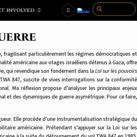
et involved
guerre
e, fragilisant particulièrement les régimes démocratiques et
nalité américaine aux otages israéliens détenus à Gaza, offre
tive, qui revendique son fondement dans la
Loi sur les pouvoir
TWA 847, suscite de vives interrogations sur la conformité
onal. Ma réflexion propose d’analyser les principaux enjeux
nal et des dynamiques de guerre asymétrique. Pour ce faire,
ueur. Elle procède d’une instrumentalisation stratégique du
ilitaire américaine. Prétendant s’appuyer sur la Loi sur les
ricaine à la suite du détournement du vol TWA 847 en 1985,