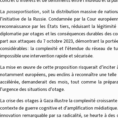
concret d’intérêts et de sentiments entre l’individu et la pui
La
passeportisation
, soit la distribution massive de natio
l’initiative de la Russie. Condamnée par la Cour européen
reconnaissance par les États tiers, réduisant la légitimité
diplomatie par otages et les conséquences durables des conces
part aux attaques du 7 octobre 2023, démontrant la portée 
considérables : la complexité et l’étendue du réseau de tu
impossible une intervention rapide et sécurisée.
La mise en œuvre de cette proposition risquerait d’inciter à 
notamment européens, peu enclins à reconnaître une telle c
accélérée, demanderait des mois, tout comme la préparati
l’urgence des situations d’otage.
La crise des otages à Gaza illustre la complexité croissant
contexte de guerre cognitive et d’amplification médiatique.
innovation remarquable par sa radicalité, se heurte à des 