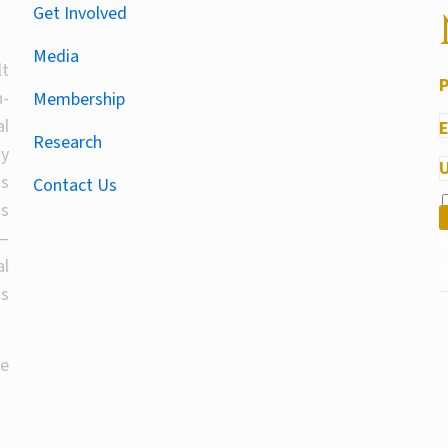
Get Involved
Media
lt
-
Membership
al
Research
By
U
T
us
Contact Us
l
ds
un
—
al
ts
he