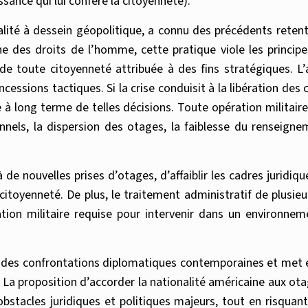
ssance qui lui confère la citoyenneté).
nalité à dessein géopolitique, a connu des précédents reten
ne des droits de l’homme, cette pratique viole les princi
 de toute citoyenneté attribuée à des fins stratégiques. L’
sions tactiques. Si la crise conduisit à la libération des ca
à long terme de telles décisions. Toute opération militair
nnels, la dispersion des otages, la faiblesse du renseigne
de nouvelles prises d’otages, d’affaiblir les cadres juridiqu
itoyenneté. De plus, le traitement administratif de plusie
on militaire requise pour intervenir dans un environneme
e des confrontations diplomatiques contemporaines et met en
 La proposition d’accorder la nationalité américaine aux ota
obstacles juridiques et politiques majeurs, tout en risquan