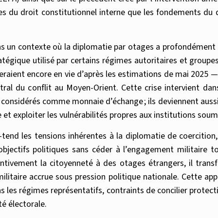
s du droit constitutionnel interne que les fondements du dro
ans un contexte où la diplomatie par otages a profondément 
atégique utilisé par certains régimes autoritaires et groupe
aient encore en vie d’après les estimations de mai 2025 — i
tral du conflit au Moyen-Orient. Cette crise intervient da
t considérés comme monnaie d’échange ; ils deviennent auss
et exploiter les vulnérabilités propres aux institutions soumi
tend les tensions inhérentes à la diplomatie de coercition, 
bjectifs politiques sans céder à l’engagement militaire to
ntivement la citoyenneté à des otages étrangers, il trans
 militaire accrue sous pression politique nationale. Cette
les régimes représentatifs, contraints de concilier protectio
é électorale.