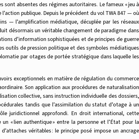
es sont absentes des régimes autoritaires. Le fameux « jeu à
e de l’action publique. Depuis le précédent du vol TWA 847 — où
ins — l’amplification médiatique, décuplée par les réseaux
aduit désormais un véritable changement de paradigme dans
ations d’information sophistiquées et de principes de guerre
es outils de pression politique et des symboles médiatiques
iplomatie par otages de portée stratégique dans laquelle les
pouvoirs exceptionnels en matière de régulation du commerce
aordinaire. Son application aux procédures de naturalisation
sation collective, sans instruction individuelle des dossiers,
durales tandis que l’assimilation du statut d’otage à un
le juridictionnel approfondi. En droit international, cette
 un « lien authentique » entre la personne et l’État pour l
 d’attaches véritables : le principe posé impose un ancrage